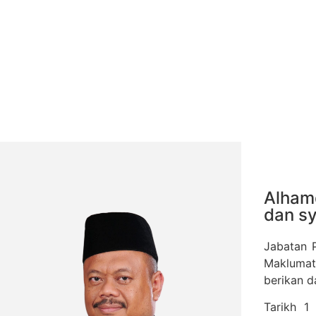
Alhamd
dan s
Jabatan 
Maklumat
berikan 
Tarikh 1