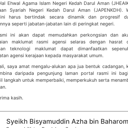
Hal Ehwal Agama Islam Negeri Kedah Darul Aman (JHEAIK
an Syariah Negeri Kedah Darul Aman (JAPENKDH). W
ini harus bertindak secara dinamik dan progresif d
nya seperti jabatan-jabatan lain di peringkat negeri.
asmi ini akan dapat memudahkan perkongsian dan a
ian maklumat rasmi agensi selaras dengan hasrat 
aan teknologi maklumat dapat dimanfaatkan sepen
atan agensi kerajaan kepada masyarakat umum.
kali, saya amat mengalu-alukan apa jua bentuk cadangan,
bina daripada pengunjung laman portal rasmi ini bag
 langkah untuk memperbaiki, memperkukuh serta menambah 
an.
rima kasih.
Syeikh Bisyamuddin Azha bin Baharom,