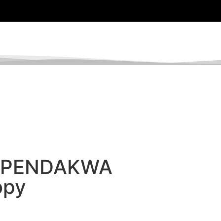
O JABATAN
PROFIL JABATAN
WARGA JAPES
ME
 PENDAKWA
opy