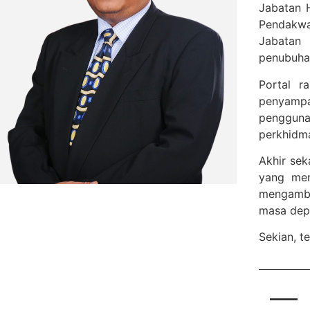
Jabatan 
Pendakwa
Jabatan 
penubuhan
Portal r
penyampa
penggun
perkhidm
Akhir se
yang mem
mengambil
masa dep
Sekian, te