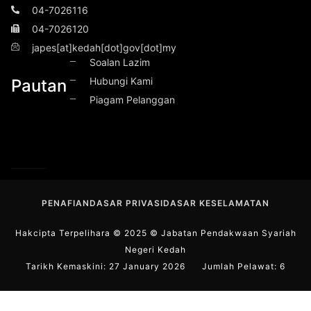
04-7026116
04-7026120
japes[at]kedah[dot]gov[dot]my
Soalan Lazim
Hubungi Kami
Pautan
Piagam Pelanggan
PENAFIAN
DASAR PRIVASI
DASAR KESELAMATAN
Hakcipta Terpelihara © 2025 © Jabatan Pendakwaan Syariah
Negeri Kedah
Tarikh Kemaskini: 27 January 2026
Jumlah Pelawat:
6